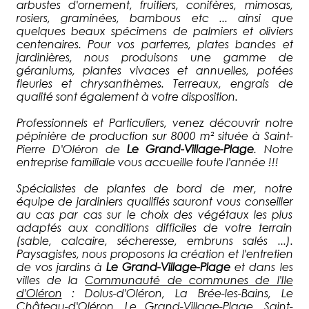
arbustes d'ornement, fruitiers, conifères, mimosas,
rosiers, graminées, bambous etc ... ainsi que
quelques beaux spécimens de palmiers et oliviers
centenaires. Pour vos parterres, plates bandes et
jardinières, nous produisons une gamme de
géraniums, plantes vivaces et annuelles, potées
fleuries et chrysanthèmes. Terreaux, engrais de
qualité sont également à votre disposition.
Professionnels et Particuliers, venez découvrir notre
pépinière de production sur 8000 m² située à Saint-
Pierre D'Oléron de
Le Grand-Village-Plage
. Notre
entreprise familiale vous accueille toute l'année !!!
Spécialistes de plantes de bord de mer, notre
équipe de jardiniers qualifiés sauront vous conseiller
au cas par cas sur le choix des végétaux les plus
adaptés aux conditions difficiles de votre terrain
(sable, calcaire, sécheresse, embruns salés ...).
Paysagistes, nous proposons la création et l'entretien
de vos jardins à
Le Grand-Village-Plage
et dans les
villes de la
Communauté de communes de l'Ile
d'Oléron
: Dolus-d'Oléron, La Brée-les-Bains, Le
Château-d'Oléron, Le Grand-Village-Plage, Saint-