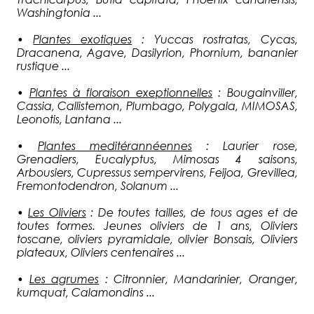
Washingtonia ...
•
Plantes exotiques
: Yuccas rostratas, Cycas,
Dracanena, Agave, Dasilyrion, Phornium, bananier
rustique ...
•
Plantes à floraison exeptionnelles
: Bougainviller,
Cassia, Callistemon, Plumbago, Polygala, MIMOSAS,
Leonotis, Lantana ...
•
Plantes meditérannéennes
: Laurier rose,
Grenadiers, Eucalyptus, Mimosas 4 saisons,
Arbousiers, Cupressus sempervirens, Feijoa, Grevillea,
Fremontodendron, Solanum ...
•
Les Oliviers
: De toutes tailles, de tous ages et de
toutes formes. Jeunes oliviers de 1 ans, Oliviers
toscane, oliviers pyramidale, olivier Bonsais, Oliviers
plateaux, Oliviers centenaires ...
•
Les agrumes
: Citronnier, Mandarinier, Oranger,
kumquat, Calamondins ...