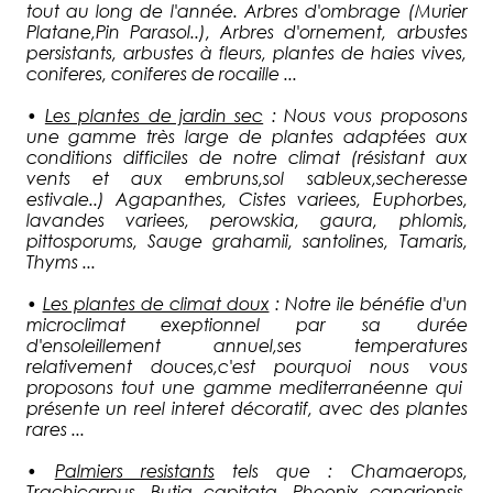
tout au long de l'année. Arbres d'ombrage (Murier
Platane,Pin Parasol..), Arbres d'ornement, arbustes
persistants, arbustes à fleurs, plantes de haies vives,
coniferes, coniferes de rocaille ...
•
Les plantes de jardin sec
: Nous vous proposons
une gamme très large de plantes adaptées aux
conditions difficiles de notre climat (résistant aux
vents et aux embruns,sol sableux,secheresse
estivale..) Agapanthes, Cistes variees, Euphorbes,
lavandes variees, perowskia, gaura, phlomis,
pittosporums, Sauge grahamii, santolines, Tamaris,
Thyms ...
•
Les plantes de climat doux
: Notre ile bénéfie d'un
microclimat exeptionnel par sa durée
d'ensoleillement annuel,ses temperatures
relativement douces,c'est pourquoi nous vous
proposons tout une gamme mediterranéenne qui
présente un reel interet décoratif, avec des plantes
rares ...
•
Palmiers resistants
tels que : Chamaerops,
Trachicarpus, Butia capitata, Phoenix canariensis,