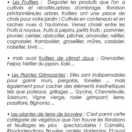
•
Les Fruitiers
: Deguster les produits que l'on a
cultivés et récoltés,arbres d'ombrage, floraison
printannière,les arbres fruitiers ont une place de
choix pour votre jardin ! Cultivés en conteneurs et en
racines nues à l'automne. Venez choisir entre les
Fruits à noyaux, fruits à pépins, petits fruits : pommier,
prunier, cerisier, abricotier, pêcher, amandier, néflier,
cognassier, framboisier, groseillier, mûres, cassissier,
noisetier, kiwis …
• mais aussi
fruitiers de climat doux
: Grenadier,
Feijoa, Neflier du japon, Kaki ...
•
Les Plantes Grimpantes
: Elles sont indispensables
pour garnir murs, pergolas, tonelles ... mais
également pour cacher des éléments inesthetiques
tels que poteaux, grillages ... Gycine, Chevrefeuile,
Solanum, Vigne vierge, rosier grimpant, lierre,
passiflore, Bignonia ...
•
Les plantes de terre de bruyère
: C'est parmi cette
catégorie de végétaux que l'on trouve les floraisons
et feuillages les plus spectaculaires ! Camélia,
Rhododendrons, Bruyère, azalée, Hortensias. Et aussi